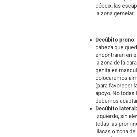
cóccix, las escá
la zona gemelar.
Decúbito prono
:
cabeza que queda
encontraran en ex
la zona de la car
genitales masculi
colocaremos almoh
(para favorecer l
apoyo. No todas 
debemos adaptar
Decúbito lateral
izquierdo, sin el
todas las promin
ilíacas o zona de