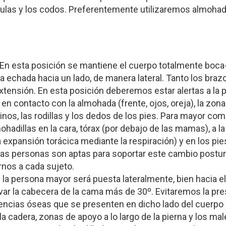
pulas y los codos. Preferentemente utilizaremos almohadi
 En esta posición se mantiene el cuerpo totalmente boca-
 echada hacia un lado, de manera lateral. Tanto los braz
tensión. En esta posición deberemos estar alertas a la p
a en contacto con la almohada (frente, ojos, oreja), la zon
nos, las rodillas y los dedos de los pies. Para mayor com
adillas en la cara, tórax (por debajo de las mamas), a la 
a expansión torácica mediante la respiración) y en los pie
las personas son aptas para soportar este cambio postura
nos a cada sujeto.
:
la persona mayor será puesta lateralmente, bien hacia e
evar la cabecera de la cama más de 30º. Evitaremos la pre
encias óseas que se presenten en dicho lado del cuerpo 
 la cadera, zonas de apoyo a lo largo de la pierna y los ma