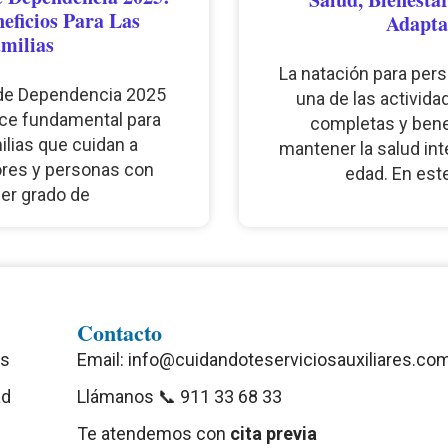
eficios Para Las
Adapta
milias
La natación para pe
de Dependencia 2025
una de las activida
ce fundamental para
completas y bene
ilias que cuidan a
mantener la salud inte
res y personas con
edad. En este
ier grado de
Contacto
es
Email: info@cuidandoteserviciosauxiliares.co
ad
Llámanos 📞 911 33 68 33
Te atendemos con
cita previa