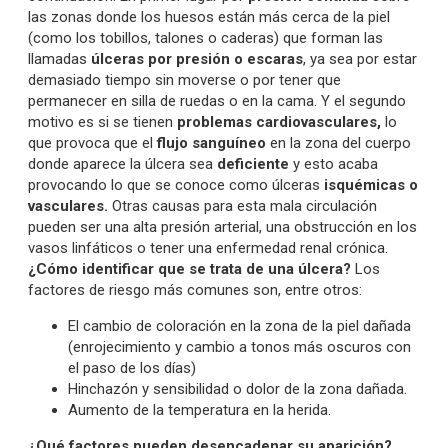
las zonas donde los huesos están más cerca de la piel
(como los tobillos, talones o caderas) que forman las
llamadas
úlceras por presión o escaras
, ya sea por estar
demasiado tiempo sin moverse o por tener que
permanecer en silla de ruedas o en la cama. Y el segundo
motivo es si se tienen
problemas cardiovasculares,
lo
que provoca que el
flujo sanguíneo
en la zona del cuerpo
donde aparece la úlcera sea
deficiente
y esto acaba
provocando lo que se conoce como úlceras
isquémicas o
vasculares.
Otras causas para esta mala circulación
pueden ser una alta presión arterial, una obstrucción en los
vasos linfáticos o tener una enfermedad renal crónica.
¿Cómo identificar que se trata de una úlcera?
Los
factores de riesgo más comunes son, entre otros:
El cambio de coloración en la zona de la piel dañada
(enrojecimiento y cambio a tonos más oscuros con
el paso de los días)
Hinchazón y sensibilidad o dolor de la zona dañada.
Aumento de la temperatura en la herida.
¿Qué factores pueden desencadenar su aparición?