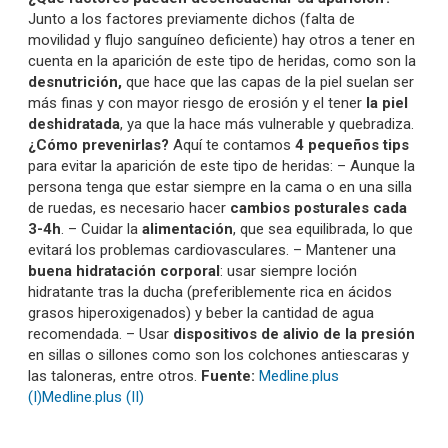
Junto a los factores previamente dichos (falta de
movilidad y flujo sanguíneo deficiente) hay otros a tener en
cuenta en la aparición de este tipo de heridas, como son la
desnutrición,
que hace que las capas de la piel suelan ser
más finas y con mayor riesgo de erosión y el tener
la piel
deshidratada
, ya que la hace más vulnerable y quebradiza.
¿Cómo prevenirlas?
Aquí te contamos
4 pequeños tips
para evitar la aparición de este tipo de heridas: – Aunque la
persona tenga que estar siempre en la cama o en una silla
de ruedas, es necesario hacer
cambios posturales cada
3-4h
. – Cuidar la
alimentación
, que sea equilibrada, lo que
evitará los problemas cardiovasculares. – Mantener una
buena hidratación corporal
: usar siempre loción
hidratante tras la ducha (preferiblemente rica en ácidos
grasos hiperoxigenados) y beber la cantidad de agua
recomendada. – Usar
dispositivos de alivio de la presión
en sillas o sillones como son los colchones antiescaras y
las taloneras, entre otros.
Fuente:
Medline.plus
(I)
Medline.plus (II)