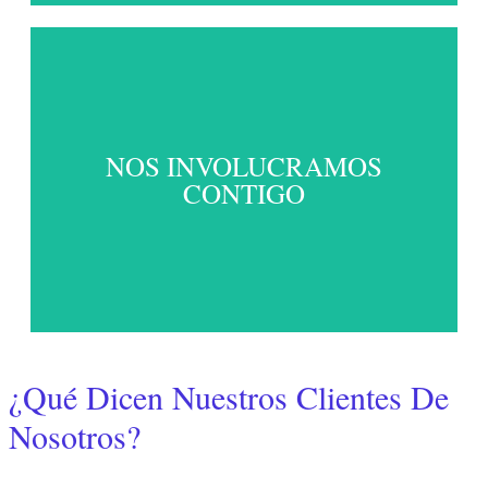
NOS INVOLUCRAMOS
Entendemos tus desafíos y las necesidades de tu
ser querido, adaptándonos para ofrecerte el apoyo
CONTIGO
requerido en cada momento.
¿Qué Dicen Nuestros Clientes De
Nosotros?