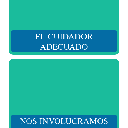
Considerando no solo sus habilidades y capacitación,
sino también su carácter, actitud y educación para la
sociabilización diaria.
EL CUIDADOR
ADECUADO
Entendemos tus desafíos y las necesidades de tu ser
querido, adaptándonos para ofrecerte el apoyo
requerido en cada momento.
NOS INVOLUCRAMOS